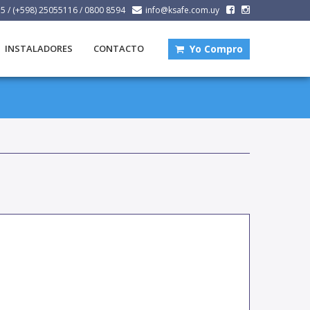
15
/
(+598) 25055116
/
0800 8594
info@ksafe.com.uy
Yo Compro
INSTALADORES
CONTACTO